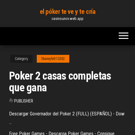
Skip
el póker te ve y te cría
to
casinouncv.web.app
the
content
Category
Shaneyfelt13352
Poker 2 casas completas
que gana
By
PUBLISHER
Descargar Governador del Poker 2 (FULL) (ESPAÑOL) - Dow
...
Free Poker Games - Descarga Poker Games - Consigue