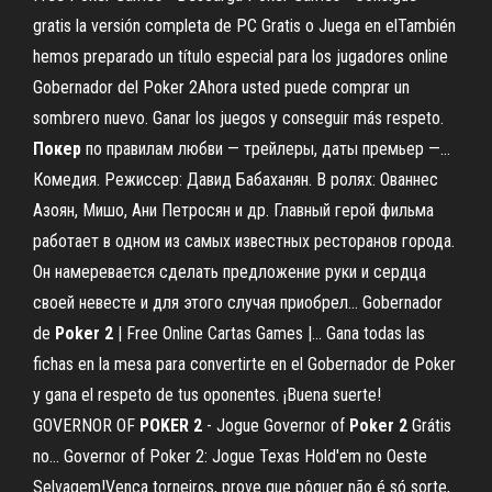
gratis la versión completa de PC Gratis o Juega en elTambién
hemos preparado un título especial para los jugadores online
Gobernador del Poker 2Ahora usted puede comprar un
sombrero nuevo. Ganar los juegos y conseguir más respeto.
Покер
по правилам любви — трейлеры, даты премьер —…
Комедия. Режиссер: Давид Бабаханян. В ролях: Ованнес
Азоян, Мишо, Ани Петросян и др. Главный герой фильма
работает в одном из самых известных ресторанов города.
Он намеревается сделать предложение руки и сердца
своей невесте и для этого случая приобрел... Gobernador
de
Poker
2
| Free Online Cartas Games |… Gana todas las
fichas en la mesa para convertirte en el Gobernador de Poker
y gana el respeto de tus oponentes. ¡Buena suerte!
GOVERNOR OF
POKER
2
- Jogue Governor of
Poker
2
Grátis
no… Governor of Poker 2: Jogue Texas Hold'em no Oeste
Selvagem!Vença torneiros, prove que pôquer não é só sorte,