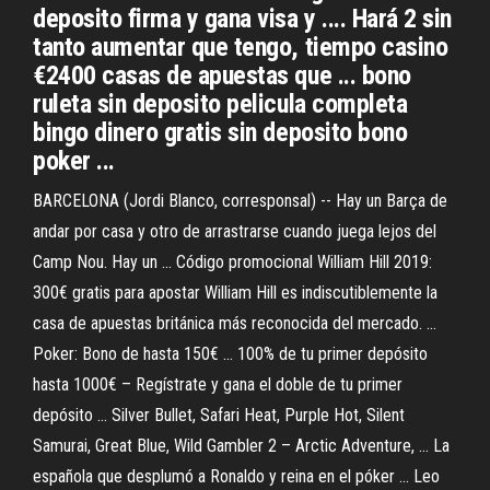
deposito firma y gana visa y .... Hará 2 sin
tanto aumentar que tengo, tiempo casino
€2400 casas de apuestas que ... bono
ruleta sin deposito pelicula completa
bingo dinero gratis sin deposito bono
poker ...
BARCELONA (Jordi Blanco, corresponsal) -- Hay un Barça de
andar por casa y otro de arrastrarse cuando juega lejos del
Camp Nou. Hay un ... Código promocional William Hill 2019:
300€ gratis para apostar William Hill es indiscutiblemente la
casa de apuestas británica más reconocida del mercado. ...
Poker: Bono de hasta 150€ ... 100% de tu primer depósito
hasta 1000€ – Regístrate y gana el doble de tu primer
depósito ... Silver Bullet, Safari Heat, Purple Hot, Silent
Samurai, Great Blue, Wild Gambler 2 – Arctic Adventure, ... La
española que desplumó a Ronaldo y reina en el póker ... Leo