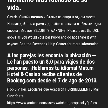
vida.
Casinia: Онлайн
казино
и Ставки на спорт в одном месте
Наслаждайтесь играми и делайте ставки на любимые виды
спорта... iMovies SECURITY WARNING: Please treat the URL
above as you would your password and do not share it with
anyone. See the Facebook Help Center for more information.
A las parejas les encanta la ubicación —
Le han puesto un 8,0 para viajes de dos
personas. ¡Hablamos tu idioma! Matum
Hotel & Casino recibe clientes de
Booking.com desde el 7 de ago de 2013.
¡Top 5 Viajes Escolares que Acabaron HORRIBLEMENTE Mal!
Suscríbete:
https://www.youtube.com/user/watchmojoespanol ¿Qué es