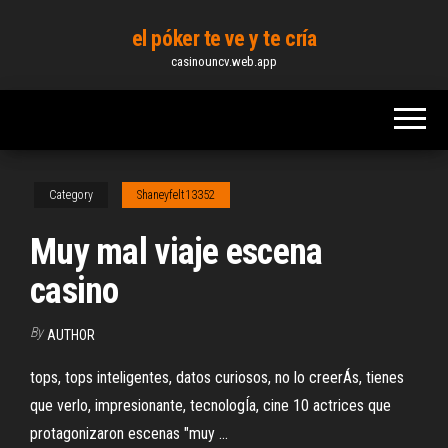
Skip
el póker te ve y te cría
to
casinouncv.web.app
the
content
Category
Shaneyfelt13352
Muy mal viaje escena
casino
By
AUTHOR
tops, tops inteligentes, datos curiosos, no lo creerÁs, tienes
que verlo, impresionante, tecnologÍa, cine 10 actrices que
protagonizaron escenas "muy ...