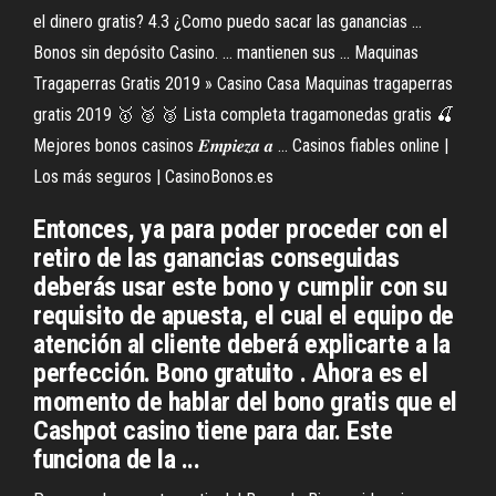
el dinero gratis? 4.3 ¿Como puedo sacar las ganancias ...
Bonos sin depósito Casino. ... mantienen sus ... Maquinas
Tragaperras Gratis 2019 » Casino Casa Maquinas tragaperras
gratis 2019 🥇 🥈 🥉 Lista completa tragamonedas gratis 🍒
Mejores bonos casinos 𝑬𝒎𝒑𝒊𝒆𝒛𝒂 𝒂 ... Casinos fiables online |
Los más seguros | CasinoBonos.es
Entonces, ya para poder proceder con el
retiro de las ganancias conseguidas
deberás usar este bono y cumplir con su
requisito de apuesta, el cual el equipo de
atención al cliente deberá explicarte a la
perfección. Bono gratuito . Ahora es el
momento de hablar del bono gratis que el
Cashpot casino tiene para dar. Este
funciona de la ...