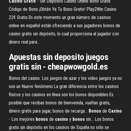
Casino
Gratis
- Sin Depósito Casino Online Bono Gratis
Código de Bono ¡Obtén Ya Tu Bono Gratis! Play2Win Casino
22€ Gratis.En este momento un gran número de casinos
online en español están ofreciendo a sus jugadores bonos de
casino gratis sin depósito, lo cual proporciona al jugador con
dinero real para...
Apuestas sin deposito juegos
gratis sin - cheapwowgold.es
Bonos del casino. Los juegos de azar y los video juegos ya no
son un Nuevo fenómeno.La gran diferencia entre los casinos
físicos y los casinos en línea son los bonos disponibles.Es
posible que recibas bonos de bienvenida, vueltas gratis,
dinero gratis para jugar, bonos de recarga...
Bonos
de
Casino
- Los mejores
bonos
de
casino
y
bonos
sin… Los bonos
gratis sin depósito en los casinos de España no sólo se