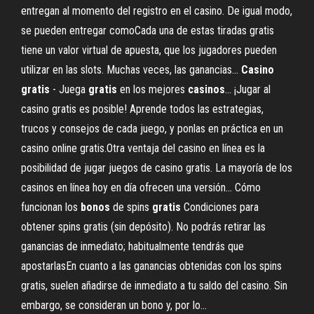
entregan al momento del registro en el casino. De igual modo,
se pueden entregar comoCada una de estas tiradas gratis
tiene un valor virtual de apuesta, que los jugadores pueden
utilizar en las slots. Muchas veces, las ganancias...
Casino
gratis
- Juega
gratis
en los mejores
casinos
… ¡Jugar al
casino gratis es posible! Aprende todos las estrategias,
trucos y consejos de cada juego, y ponlas en práctica en un
casino online gratis.Otra ventaja del casino en línea es la
posibilidad de jugar juegos de casino gratis. La mayoría de los
casinos en línea hoy en día ofrecen una versión... Cómo
funcionan los
bonos
de spins
gratis
Condiciones para
obtener spins gratis (sin depósito). No podrás retirar las
ganancias de inmediato; habitualmente tendrás que
apostarlasEn cuanto a las ganancias obtenidas con los spins
gratis, suelen añadirse de inmediato a tu saldo del casino. Sin
embargo, se consideran un bono y, por lo...