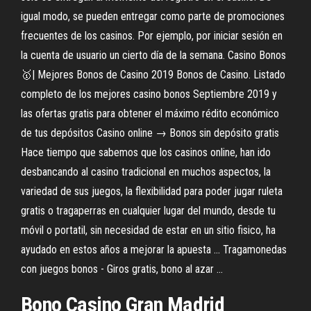
igual modo, se pueden entregar como parte de promociones
frecuentes de los casinos. Por ejemplo, por iniciar sesión en
la cuenta de usuario un cierto día de la semana. Casino Bonos
🥇| Mejores Bonos de Casino 2019 Bonos de Casino. Listado
completo de los mejores casino bonos Septiembre 2019 y
las ofertas gratis para obtener el máximo rédito económico
de tus depósitos Casino online → Bonos sin depósito gratis
Hace tiempo que sabemos que los casinos online, han ido
desbancando al casino tradicional en muchos aspectos, la
variedad de sus juegos, la flexibilidad para poder jugar ruleta
gratis o tragaperras en cualquier lugar del mundo, desde tu
móvil o portatil, sin necesidad de estar en un sitio fisico, ha
ayudado en estos años a mejorar la apuesta ... Tragamonedas
con juegos bonos - Giros gratis, bono al azar ...
Bono Casino Gran Madrid