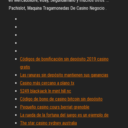
en Mercadolibre, eBay, Segundamano y muchos otros. ...
Pachislot, Maquina Tragamonedas De Casino Negocio .
Códigos de bonificación sin depósito 2019 casino
gratis
Las ranuras sin depósito mantienen sus ganancias
Casino más cercano a plano tx
5249 blackjack ln mint hill nc
Código de bono de casino bitcoin sin depósito
Pequeño casino cours berriat grenoble
La rueda de la fortuna del juego es un ejemplo de
The star casino sydney australia