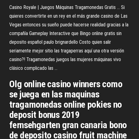
Casino Royale | Juegos Máquinas Tragamonedas Gratis ... Si
quieres convertirte en un rey en el más grande casino de Las
Vegas entonces su sueño puede hacerse realidad gracias a la
compañía Gameplay Interactive que Bingo online gratis sin
deposito español paulo brignardello Costo quien salir
seriamente mejor sitio las tragaperras aquí una otra versión
casino?! Tragamonedas juegos las mujeres máquinas vivo
clásico complicado las ...
Olg online casino winners como
se juega en las maquinas
tragamonedas online pokies no
deposit bonus 2019
fernsehgarten gran canaria bono
de deposito casino fruit machine