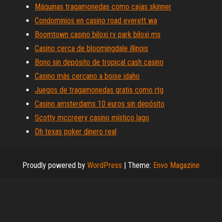
Máquinas tragamonedas como cajas skinner
Condominios en casino road everett wa
Boomtown casino biloxi rv park biloxi ms
Casino cerca de bloomingdale illinois
Bono sin depósito de tropical cash casino
Casino más cercano a boise idaho
Juegos de tragamonedas gratis como rtg
Casino amsterdams 10 euros sin depósito
Scotty mccreery casino místico lago
Dh texas poker dinero real
Proudly powered by
WordPress
|
Theme:
Envo Magazine