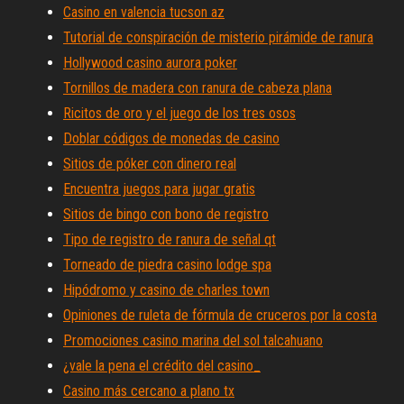
Casino en valencia tucson az
Tutorial de conspiración de misterio pirámide de ranura
Hollywood casino aurora poker
Tornillos de madera con ranura de cabeza plana
Ricitos de oro y el juego de los tres osos
Doblar códigos de monedas de casino
Sitios de póker con dinero real
Encuentra juegos para jugar gratis
Sitios de bingo con bono de registro
Tipo de registro de ranura de señal qt
Torneado de piedra casino lodge spa
Hipódromo y casino de charles town
Opiniones de ruleta de fórmula de cruceros por la costa
Promociones casino marina del sol talcahuano
¿vale la pena el crédito del casino_
Casino más cercano a plano tx