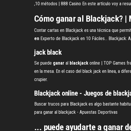
,10 métodos | 888 Casino En este artículo voy a resu
Cómo
ganar
al
Blackjack
? |
Contar cartas en Blackjack es una técnica que perm
en
Experto de Blackjack en 10 Fáciles…
Blackjack: A
jack
black
Se puede
ganar
al
blackjack
online | TOP Games free
en la mesa. En el caso del black jack en linea, a dif
crupier.
Blackjack online - Juegos de blackj
Buscar trucos para Blackjack es algo bastante habit
para ganar al blackjack - Apuestas Deportivas
... puede ayudarte a ganar d