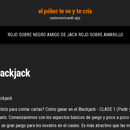
el póker te ve y te cría
casinouncv.web.app
ROJO SOBRE NEGRO AMIGO DE JACK ROJO SOBRE AMARILLO
lackjack
ackjack
 listo para contar cartas? Cómo ganar en el Blackjack - CLASE 1 (Pedir
garlo. Comenzaremos con los aspectos básicos de juego y poco a poco 
 un gran juego para los novatos en el casino. Es más atractivo que las 