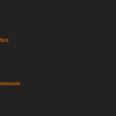
ñal qt
 tragamonedas