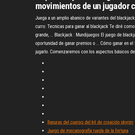
movimientos de un jugador c
Juega a un amplio abanico de variantes del blackjack 
curro: Tecnicas para ganar al blackjack Te diré como
grande, ... Blackjack : Mundijuegos El juego de blackj
oportunidad de ganar premios o ... Cómo ganar en el
jugarlo. Comenzaremos con los aspectos básicos de 
Ranuras del cuerpo del kit de creación skyrim
Juego de mecanografía rueda de la fortuna