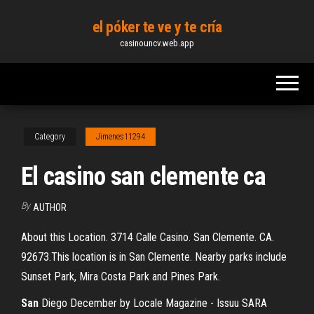
Skip
el póker te ve y te cría
to
casinouncv.web.app
the
content
Category
Jimenes11294
El casino san clemente ca
By
AUTHOR
About this Location. 3714 Calle Casino. San Clemente. CA.
92673.This location is in San Clemente. Nearby parks include
Sunset Park, Mira Costa Park and Pines Park.
San
Diego December by Locale Magazine - Issuu
SARA