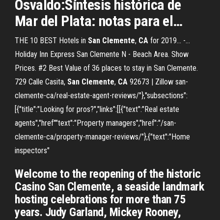
Osvaldo:Síntesis histórica de
Mar del Plata: notas para el…
THE 10 BEST Hotels in
San
Clemente
,
CA
for 2019... -…
Holiday Inn Express San Clemente N - Beach Area. Show
Prices. #2 Best Value of 36 places to stay in San Clemente.
729 Calle Casita,
San
Clemente
,
CA
92673 | Zillow san-
clemente-ca/real-estate-agent-reviews/"},"subsections":
[{"title":"Looking for pros?","links":[[{"text":"Real estate
agents","href""text":"Property managers","href":"/san-
clemente-ca/property-manager-reviews/"},{"text":"Home
inspectors"
Welcome to the reopening of the historic
Casino San Clemente, a seaside landmark
hosting celebrations for more than 75
years. Judy Garland, Mickey Rooney,