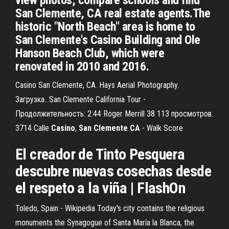
view photos, compare schools and find
San Clemente, CA real estate agents.The
historic "North Beach" area is home to
San Clemente's Casino Building and Ole
Hanson Beach Club, which were
renovated in 2010 and 2016.
Casino San Clemente, CA. Hays Aerial Photography.
Загрузка...San Clemente California Tour -
Продолжительность: 2:44 Roger Merrill 38 113 просмотров.
3714 Calle
Casino
,
San
Clemente
CA
- Walk Score
El creador de Tinto Pesquera
descubre nuevas cosechas desde
el respeto a la viña | FlashOn
Toledo, Spain - Wikipedia
Today's city contains the religious
monuments the Synagogue of Santa María la Blanca, the