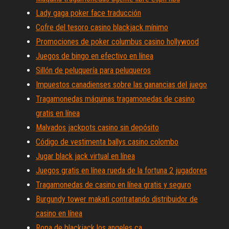
Lady gaga poker face traducción
Cofre del tesoro casino blackjack mínimo
Promociones de poker columbus casino hollywood
Juegos de bingo en efectivo en línea
Sillón de peluquería para peluqueros
Impuestos canadienses sobre las ganancias del juego
Tragamonedas máquinas tragamonedas de casino
gratis en línea
Malvados jackpots casino sin depósito
Código de vestimenta ballys casino colombo
Jugar black jack virtual en línea
Juegos gratis en línea rueda de la fortuna 2 jugadores
Tragamonedas de casino en línea gratis y seguro
Burgundy tower makati contratando distribuidor de
casino en línea
Ropa de blackjack los angeles ca