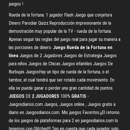
juegos !
Rueda de la fortuna. 1 jugador Flash Juego que conjetura
Dinero Parodiar Quizz.Reproducción impresionante de la
demostración muy popular de la TV - rueda de la fortuna.
Apenas seguir las reglas del juego real para jugar su manera a
las porciones de dinero.
Juego
Rueda
de
la
Fortuna
en
línea
Juegos de 2 Jugadores Juegos de Estrategia Juegos
para niños Juegos de Chicas Juegos infantiles Juegos De
Burbujas JuegosHay un tipo de rueda de la fortuna, o el
tambor, el cual tendrá que ser rotado cada movimiento. En
ella se puede ganar o perder una gran cantidad de puntos.
JUEGOS
DE
2
JUGADORES
100%
GRATIS
-
Juegosdiarios.com Juegos, Juegos online , Juegos gratis a
diario en Juegosdiarios.com. Mis juegos Favoritos.¡¡El retorno
de los juegos de plataformas para 2 en juegosdiarios.com lo
tenemos con Glitched!! Ten en cuenta que cada jugador solo