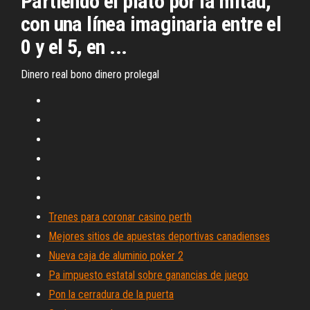
Partiendo el plato por la mitad,
con una línea imaginaria entre el
0 y el 5, en ...
Dinero real bono dinero prolegal
Trenes para coronar casino perth
Mejores sitios de apuestas deportivas canadienses
Nueva caja de aluminio poker 2
Pa impuesto estatal sobre ganancias de juego
Pon la cerradura de la puerta