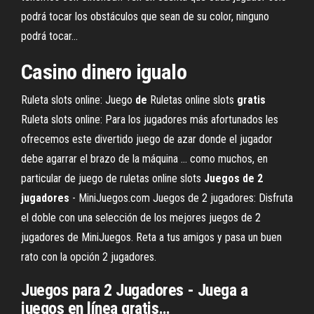
podrá tocar los obstáculos que sean de su color, ninguno
podrá tocar...
Casino dinero igualo
Ruleta slots online: Juego
de
Ruletas online slots
gratis
Ruleta slots online: Para los jugadores más afortunados les
ofrecemos este divertido juego de azar donde el jugador
debe agarrar el brazo de la máquina ... como muchos, en
particular de juego de ruletas online slots
Juegos
de
2
jugadores
- MiniJuegos.com Juegos de 2 jugadores: Disfruta
el doble con una selección de los mejores juegos de 2
jugadores de MiniJuegos. Reta a tus amigos y pasa un buen
rato con la opción 2 jugadores.
Juegos
para
2
Jugadores
- Juega a
juegos
en
línea
gratis
…